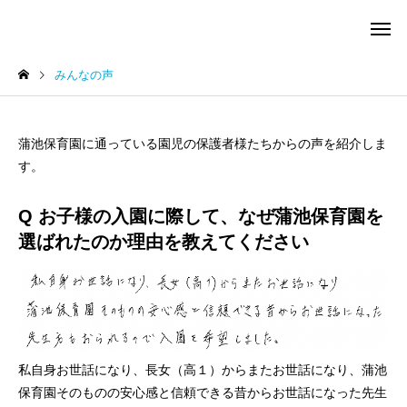
みんなの声
蒲池保育園に通っている園児の保護者様たちからの声を紹介しま
す。
サービスサンプル4
サービスサン
Q お子様の入園に際して、なぜ蒲池保育園を
園の行事
未分類
選ばれたのか理由を教えてください
蒲池保育園自己評価結果公
蒲池保育園重要事項説
開
私自身お世話になり、長女（高１）からまたお世話になり、蒲池
保育園そのものの安心感と信頼できる昔からお世話になった先生